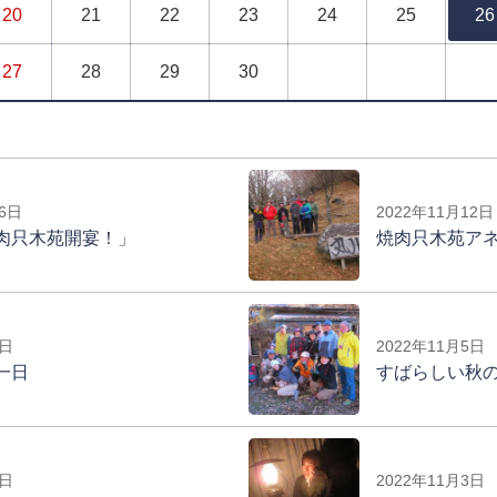
20
21
22
23
24
25
26
27
28
29
30
26日
2022年11月12日
肉只木苑開宴！」
焼肉只木苑ア
6日
2022年11月5日
一日
すばらしい秋
4日
2022年11月3日