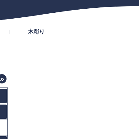
木彫り
»