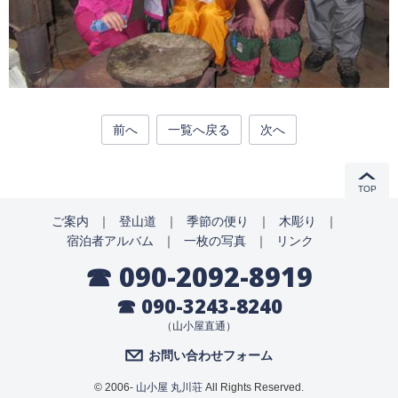
前へ
一覧へ戻る
次へ
TOP
ご案内
｜
登山道
｜
季節の便り
｜
木彫り
｜
宿泊者アルバム
｜
一枚の写真
｜
リンク
☎ 090-2092-8919
☎ 090-3243-8240
（山小屋直通）
お問い合わせフォーム
© 2006-
山小屋 丸川荘
All Rights Reserved.