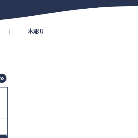
木彫り
»