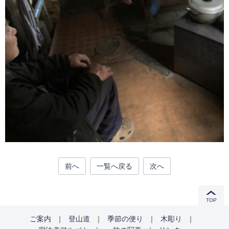
前へ
一覧へ戻る
次へ
TOP
ご案内
｜
登山道
｜
季節の便り
｜
木彫り
｜